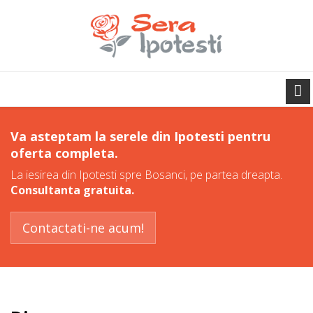
Va asteptam la serele din Ipotesti pentru
oferta completa.
La iesirea din Ipotesti spre Bosanci, pe partea dreapta.
Consultanta gratuita.
Contactati-ne acum!