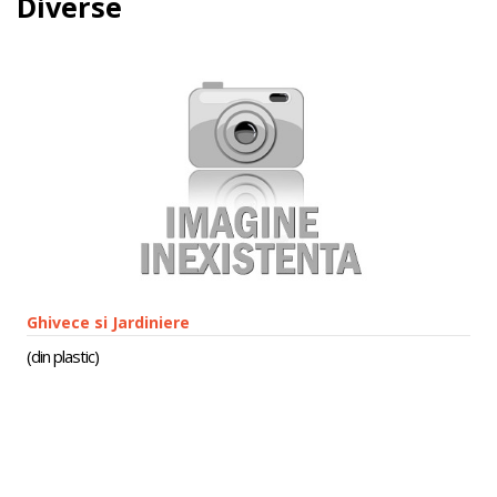
Diverse
Ghivece si Jardiniere
(din plastic)