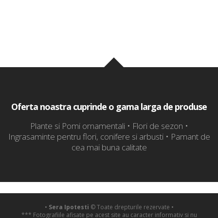
Oferta noastra cuprinde o gama larga de produse
Plante si Pomi ornamentali • Flori de sezon •
Ingrasaminte pentru flori, conifere si arbusti • Pamant de
cea mai buna calitate
•
Sera Ipotesti
© Toate drepturile rezervate •
*** Fotografiile afisate pe acest site au caracter informativ si nu