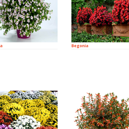
a
Begonia