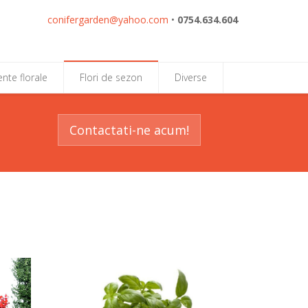
conifergarden@yahoo.com
•
0754.634.604
nte florale
Flori de sezon
Diverse
Contactati-ne acum!