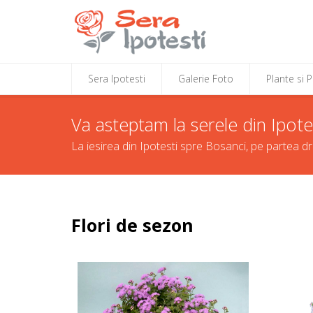
Sera Ipotesti
Galerie Foto
Plante si 
Va asteptam la serele din Ipote
La iesirea din Ipotesti spre Bosanci, pe partea d
Flori de sezon