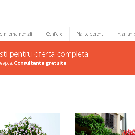
Pomi ornamentali
Conifere
Plante perene
Aranjame
sti pentru oferta completa.
reapta.
Consultanta gratuita.