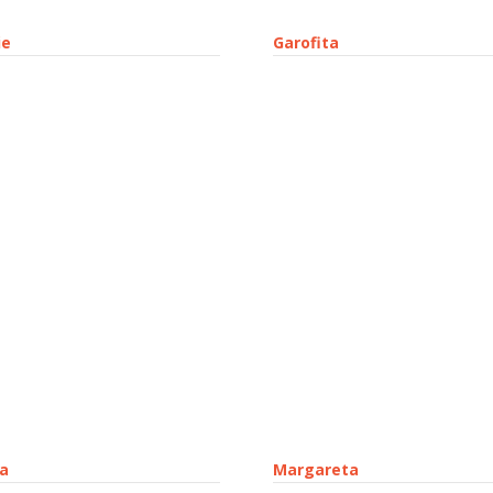
ie
Garofita
ia
Margareta