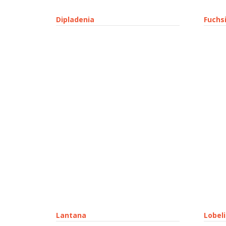
Dipladenia
Fuchs
Lantana
Lobel